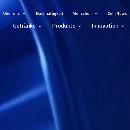
Über uns
Nachhaltigkeit
Menschen
Celli News
Show submenu for Über uns
Show submenu for
Getränke
Produkte
Innovation
Show submenu for Getränke
Show submenu for Produk
Show