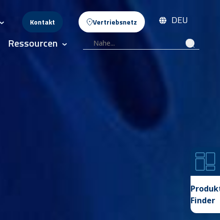
DEU
Kontakt
Vertriebsnetz
 Menschen
Show submenu for Celli News
Ressourcen
te
 submenu for Innovation
Show submenu for Ressourcen
Produk
Finder