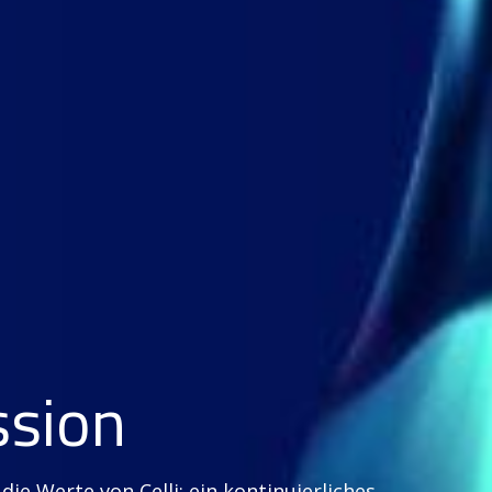
ssion
die Werte von Celli: ein kontinuierliches