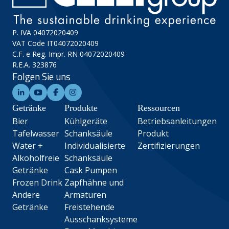
P. IVA 04072020409
VAT Code IT04072020409
C.F. e Reg. Impr. RN 04072020409
R.E.A. 323876
Folgen Sie uns
Getränke
Produkte
Ressourcen
Bier
Kühlgeräte
Betriebsanleitungen
Tafelwasser
Schanksäule
Produkt
Water +
Individualisierte
Zertifizierungen
Alkoholfreie
Schanksäule
Getränke
Cask Pumpen
Frozen Drink
Zapfhähne und
Andere
Armaturen
Getränke
Freistehende
Ausschanksysteme