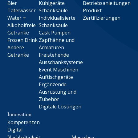
Bier
Kühlgeräte
Betriebsanleitungen
Tafelwasser
Schanksäule
Produkt
Water +
Individualisierte
Zertifizierungen
Alkoholfreie
Schanksäule
Getränke
Cask Pumpen
Frozen Drink
Zapfhähne und
Andere
Armaturen
Getränke
Freistehende
Ausschanksysteme
Event Maschinen
Auftischgeräte
Ergänzende
Ausrüstung und
Zubehör
Digitale Lösungen
Innovation
Kompetenzen
Digital
Nachhaltigkeit
Menschen