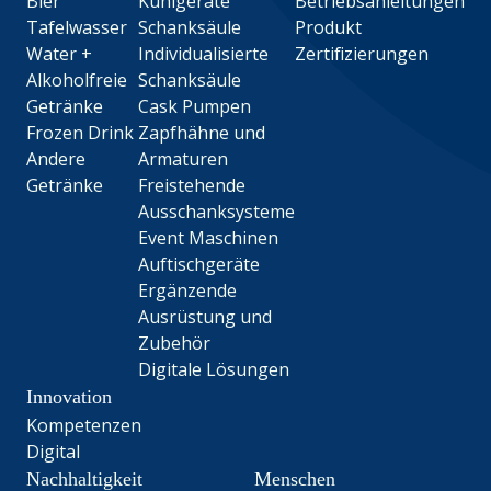
Bier
Kühlgeräte
Betriebsanleitungen
Tafelwasser
Schanksäule
Produkt
Water +
Individualisierte
Zertifizierungen
Alkoholfreie
Schanksäule
Getränke
Cask Pumpen
Frozen Drink
Zapfhähne und
Andere
Armaturen
Getränke
Freistehende
Ausschanksysteme
Event Maschinen
Auftischgeräte
Ergänzende
Ausrüstung und
Zubehör
Digitale Lösungen
Innovation
Kompetenzen
Digital
Nachhaltigkeit
Menschen