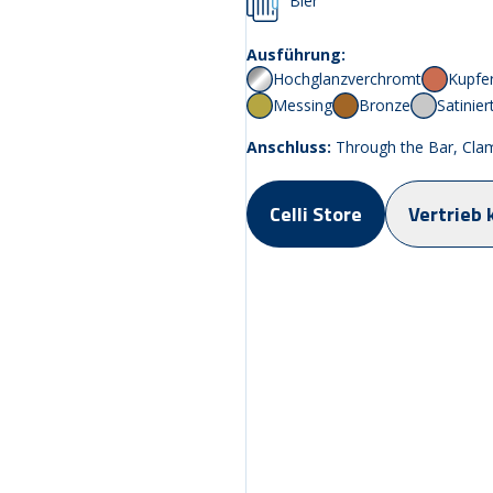
Bier
Ausführung:
Hochglanzverchromt
Kupfe
Messing
Bronze
Satinier
Anschluss:
Through the Bar, Cla
Celli Store
Vertrieb 