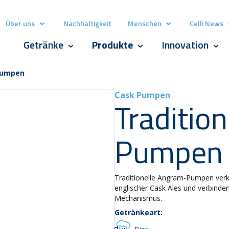
Über uns
Nachhaltigkeit
Menschen
Celli News
Show submenu for Über uns
Show submenu for
Getränke
Produkte
Innovation
Show submenu for Getränke
Show submenu for Produk
Show
 Pumpen
Cask Pumpen
Tradition
Pumpen
Traditionelle Angram-Pumpen verk
englischer Cask Ales und verbinden
Mechanismus.
Getränkeart: