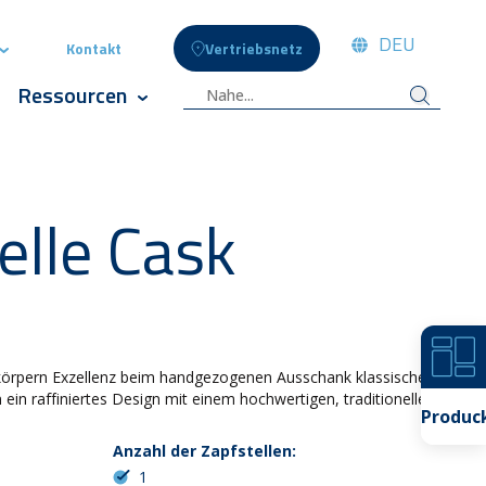
DEU
Kontakt
Vertriebsnetz
 Menschen
Show submenu for Celli News
Ressourcen
te
 submenu for Innovation
Show submenu for Ressourcen
elle Cask
örpern Exzellenz beim handgezogenen Ausschank klassischer
 ein raffiniertes Design mit einem hochwertigen, traditionellen
Produc
Anzahl der Zapfstellen:
1