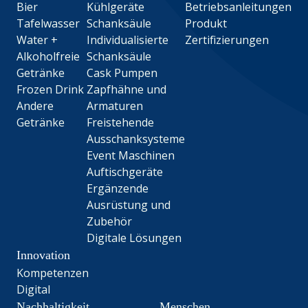
Bier
Kühlgeräte
Betriebsanleitungen
Tafelwasser
Schanksäule
Produkt
Water +
Individualisierte
Zertifizierungen
Alkoholfreie
Schanksäule
Getränke
Cask Pumpen
Frozen Drink
Zapfhähne und
Andere
Armaturen
Getränke
Freistehende
Ausschanksysteme
Event Maschinen
Auftischgeräte
Ergänzende
Ausrüstung und
Zubehör
Digitale Lösungen
Innovation
Kompetenzen
Digital
Nachhaltigkeit
Menschen