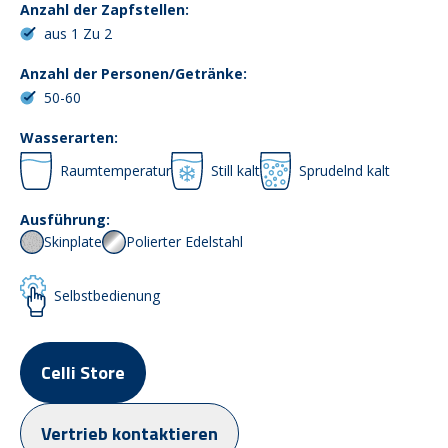
Anzahl der Zapfstellen:
aus 1 Zu 2
Anzahl der Personen/Getränke:
50-60
Wasserarten:
Raumtemperatur
Still kalt
Sprudelnd kalt
Ausführung:
Skinplate
Polierter Edelstahl
Selbstbedienung
Celli Store
Vertrieb kontaktieren