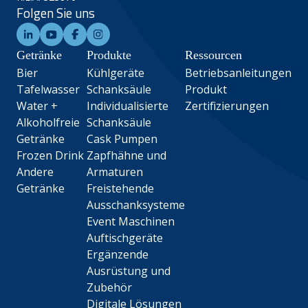
Folgen Sie uns
Getränke
Produkte
Ressourcen
Bier
Kühlgeräte
Betriebsanleitungen
Tafelwasser
Schanksäule
Produkt
Water +
Individualisierte
Zertifizierungen
Alkoholfreie
Schanksäule
Getränke
Cask Pumpen
Frozen Drink
Zapfhähne und
Andere
Armaturen
Getränke
Freistehende
Ausschanksysteme
Event Maschinen
Auftischgeräte
Ergänzende
Ausrüstung und
Zubehör
Digitale Lösungen