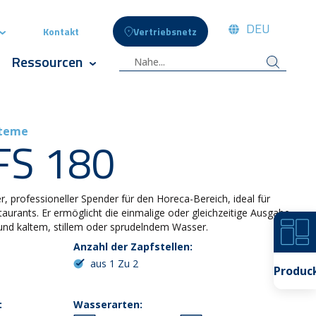
DEU
Kontakt
Vertriebsnetz
 Menschen
Show submenu for Celli News
Ressourcen
te
 submenu for Innovation
Show submenu for Ressourcen
steme
FS 180
r, professioneller Spender für den Horeca-Bereich, ideal für
aurants. Er ermöglicht die einmalige oder gleichzeitige Ausgabe
nd kaltem, stillem oder sprudelndem Wasser.
Anzahl der Zapfstellen:
aus 1 Zu 2
Produc
:
Wasserarten: