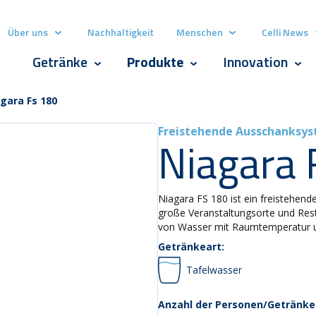
Über uns
Nachhaltigkeit
Menschen
Celli News
Show submenu for Über uns
Show submenu for
Getränke
Produkte
Innovation
Show submenu for Getränke
Show submenu for Produk
Show
gara Fs 180
Freistehende Ausschanksy
Niagara 
Niagara FS 180 ist ein freistehende
große Veranstaltungsorte und Rest
von Wasser mit Raumtemperatur u
Getränkeart:
Tafelwasser
Anzahl der Personen/Getränke