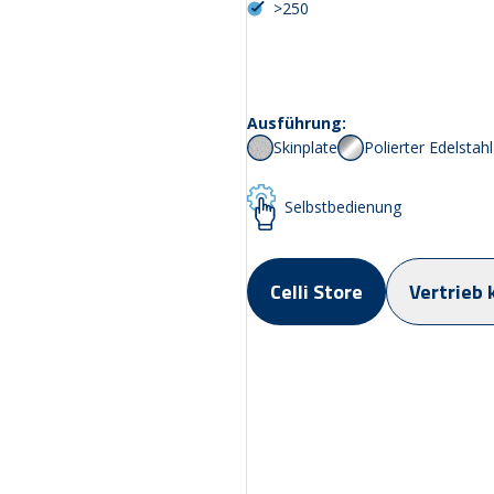
>250
Ausführung:
Skinplate
Polierter Edelstahl
Selbstbedienung
Celli Store
Vertrieb 