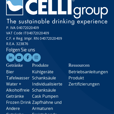
P. IVA 04072020409
VAT Code IT04072020409
C.F. e Reg. Impr. RN 04072020409
R.E.A. 323876
Folgen Sie uns
Getränke
Produkte
Ressourcen
Bier
Kühlgeräte
Betriebsanleitungen
Tafelwasser
Schanksäule
Produkt
Water +
Individualisierte
Zertifizierungen
Alkoholfreie
Schanksäule
Getränke
Cask Pumpen
Frozen Drink
Zapfhähne und
Andere
Armaturen