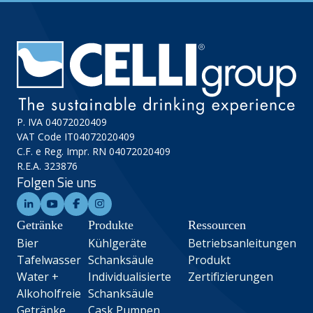
P. IVA 04072020409
VAT Code IT04072020409
C.F. e Reg. Impr. RN 04072020409
R.E.A. 323876
Folgen Sie uns
Getränke
Produkte
Ressourcen
Bier
Kühlgeräte
Betriebsanleitungen
Tafelwasser
Schanksäule
Produkt
Water +
Individualisierte
Zertifizierungen
Alkoholfreie
Schanksäule
Getränke
Cask Pumpen