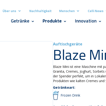
Über uns
Nachhaltigkeit
Menschen
Celli News
Show submenu for Über uns
Show submenu for
Getränke
Produkte
Innovation
Show submenu for Getränke
Show submenu for Produk
Show
Auftischgeräte
Blaze Mi
Blaze Mini ist eine Maschine mit
Granita, Cremes, Joghurt, Sorbets
der Spender perfekt, um in Loka
Produkten wie kalten Cremes und 
Getränkeart:
Frozen Drink