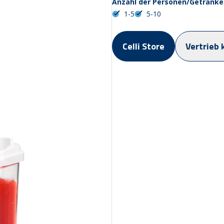
Anzahl der Personen/Getränke
1-5
5-10
Celli Store
Vertrieb 