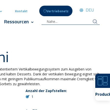
DEU
Kontakt
Vertriebsnetz
 Menschen
Show submenu for Celli News
Ressourcen
te
 submenu for Innovation
Show submenu for Ressourcen
ni
 patentiertem Vertikalbewegungssystem zum Ausgeben von
 und kalten Desserts. Dank der vertikalen Bewegung eignet sich
len mit geringem Publikumsaufkommen maximale Cremigkeit von
Sorbets zu gewährleisten.
Anzahl der Zapfstellen:
Produc
1