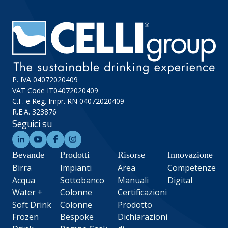
P. IVA 04072020409
VAT Code IT04072020409
C.F. e Reg. Impr. RN 04072020409
R.E.A. 323876
Seguici su
Bevande
Prodotti
Risorse
Innovazione
Birra
Impianti
Area
Competenze
Acqua
Sottobanco
Manuali
Digital
Water +
Colonne
Certificazioni
Soft Drink
Colonne
Prodotto
Frozen
Bespoke
Dichiarazioni