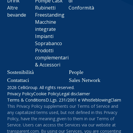
Drink
Pompe Cask
di
Altre
Rubinetti
Conformità
bevande
Freestanding
Macchine
integrate
Impianti
Soprabanco
Prodotti
complementari
& Accessori
Sostenibilità
People
Contattaci
Sales Network
2026 CelliGroup. All rights reserved.
Privacy Policy
Cookie Policy
Legal disclaimer
Terms & Conditions
D.Lgs. 231/2001 e Whistleblowing
Claim
This Privacy Policy supplements our Terms of Service and
any capitalized terms used, but not defined in this Privacy
Policy, have the meaning given to them in our Terms of
Service. Users can access the Services via our website at
transparent.com. By using our Services, you are consenting