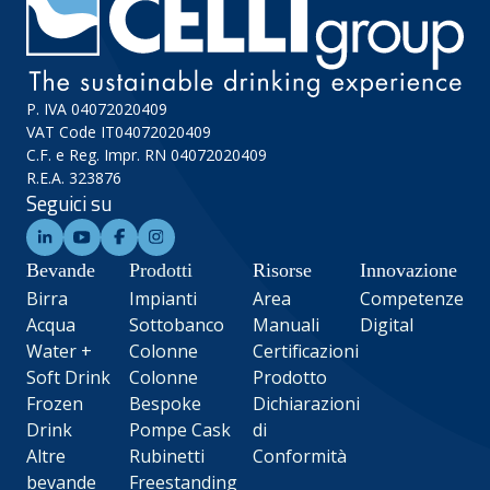
P. IVA 04072020409
VAT Code IT04072020409
C.F. e Reg. Impr. RN 04072020409
R.E.A. 323876
Seguici su
Bevande
Prodotti
Risorse
Innovazione
Birra
Impianti
Area
Competenze
Acqua
Sottobanco
Manuali
Digital
Water +
Colonne
Certificazioni
Soft Drink
Colonne
Prodotto
Frozen
Bespoke
Dichiarazioni
Drink
Pompe Cask
di
Altre
Rubinetti
Conformità
bevande
Freestanding