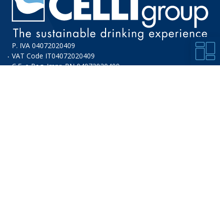
P. IVA 04072020409
VAT Code IT04072020409
C.F. e Reg. Impr. RN 04072020409
R.E.A. 323876
Seguici su
Bevande
Prodotti
Risorse
Innovazione
Birra
Impianti
Area
Competenze
Acqua
Sottobanco
Manuali
Digital
Water +
Colonne
Certificazioni
Soft Drink
Colonne
Prodotto
Frozen
Bespoke
Dichiarazioni
Drink
Pompe Cask
di
Altre
Rubinetti
Conformità
bevande
Freestanding