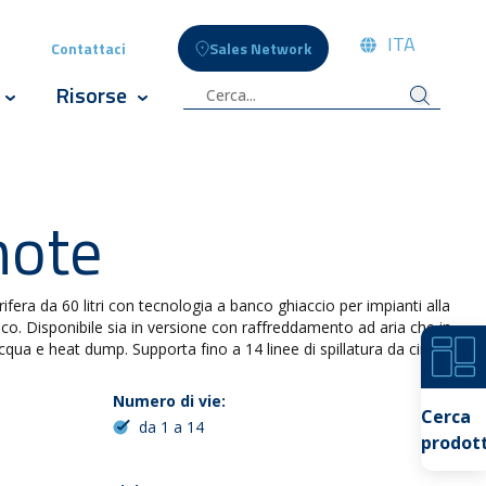
ITA
Contattaci
Sales Network
eople
ow submenu for Celli News
Risorse
izi
Show submenu for Innovazione
Show submenu for Risorse
ote
era da 60 litri con tecnologia a banco ghiaccio per impianti alla
nco. Disponibile sia in versione con raffreddamento ad aria che in
ua e heat dump. Supporta fino a 14 linee di spillatura da circa
Numero di vie:
Cerca
da 1 a 14
prodott