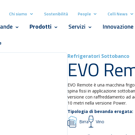
Chi siamo
Sostenibilità
People
Celli News
Show submenu for Chi siamo
Show submenu for P
Sh
ande
Prodotti
Servizi
Innovazione
Show submenu for Bevande
Show submenu for Prodotti
Show submenu for Serv
e
Refrigeratori Sottobanco
EVO Rem
EVO Remote è una macchina frigorif
spina fissi in applicazione sottoba
versione con raffreddamento ad acq
10 metri nella versione Power.
Tipologia di bevanda erogata:
Birra
Vino