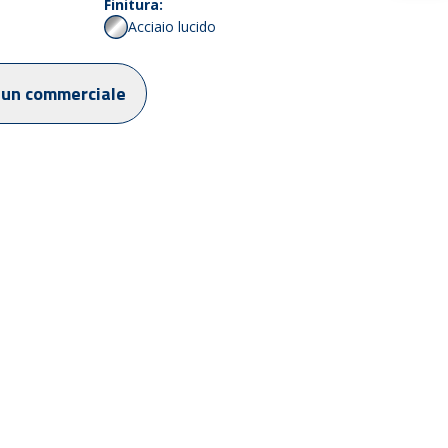
Finitura:
Acciaio lucido
 un commerciale