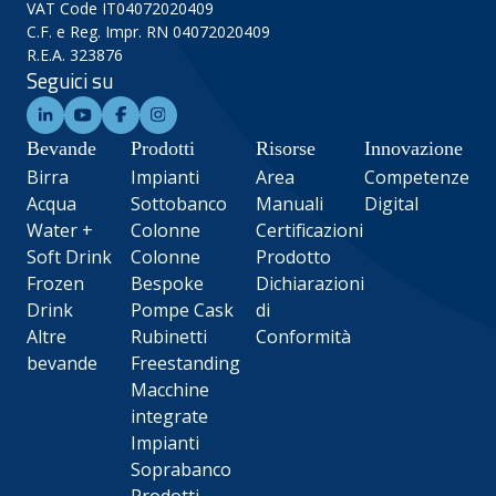
VAT Code IT04072020409
C.F. e Reg. Impr. RN 04072020409
R.E.A. 323876
Seguici su
Bevande
Prodotti
Risorse
Innovazione
Birra
Impianti
Area
Competenze
Acqua
Sottobanco
Manuali
Digital
Water +
Colonne
Certificazioni
Soft Drink
Colonne
Prodotto
Frozen
Bespoke
Dichiarazioni
Drink
Pompe Cask
di
Altre
Rubinetti
Conformità
bevande
Freestanding
Macchine
integrate
Impianti
Soprabanco
Prodotti