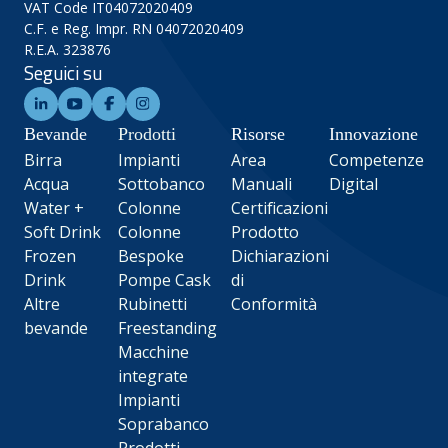
VAT Code IT04072020409
C.F. e Reg. Impr. RN 04072020409
R.E.A. 323876
Seguici su
Bevande
Prodotti
Risorse
Innovazione
Birra
Impianti
Area
Competenze
Acqua
Sottobanco
Manuali
Digital
Water +
Colonne
Certificazioni
Soft Drink
Colonne
Prodotto
Frozen
Bespoke
Dichiarazioni
Drink
Pompe Cask
di
Altre
Rubinetti
Conformità
bevande
Freestanding
Macchine
integrate
Impianti
Soprabanco
Prodotti