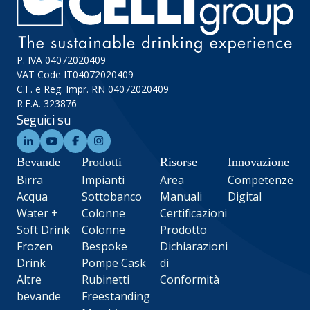
P. IVA 04072020409
VAT Code IT04072020409
C.F. e Reg. Impr. RN 04072020409
R.E.A. 323876
Seguici su
Bevande
Prodotti
Risorse
Innovazione
Birra
Impianti
Area
Competenze
Acqua
Sottobanco
Manuali
Digital
Water +
Colonne
Certificazioni
Soft Drink
Colonne
Prodotto
Frozen
Bespoke
Dichiarazioni
Drink
Pompe Cask
di
Altre
Rubinetti
Conformità
bevande
Freestanding