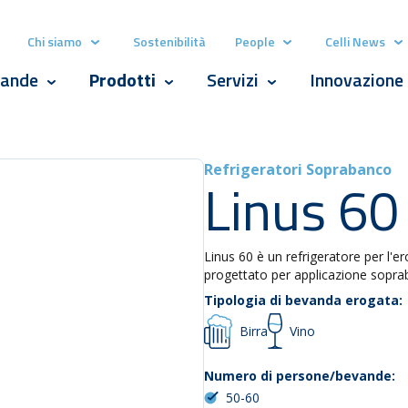
Chi siamo
Sostenibilità
People
Celli News
Show submenu for Chi siamo
Show submenu for P
Sh
ande
Prodotti
Servizi
Innovazione
Show submenu for Bevande
Show submenu for Prodotti
Show submenu for Serv
Refrigeratori Soprabanco
Linus 60
Linus 60 è un refrigeratore per l'
progettato per applicazione sopraba
Tipologia di bevanda erogata:
Birra
Vino
Numero di persone/bevande:
50-60