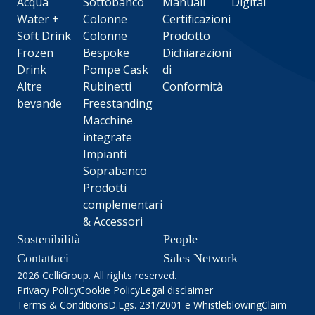
Acqua
Sottobanco
Manuali
Digital
Water +
Colonne
Certificazioni
Soft Drink
Colonne
Prodotto
Frozen
Bespoke
Dichiarazioni
Drink
Pompe Cask
di
Altre
Rubinetti
Conformità
bevande
Freestanding
Macchine
integrate
Impianti
Soprabanco
Prodotti
complementari
& Accessori
Sostenibilità
People
Contattaci
Sales Network
2026 CelliGroup. All rights reserved.
Privacy Policy
Cookie Policy
Legal disclaimer
Terms & Conditions
D.Lgs. 231/2001 e Whistleblowing
Claim