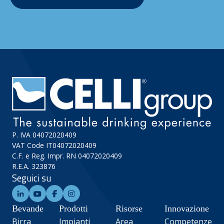
P. IVA 04072020409
VAT Code IT04072020409
C.F. e Reg. Impr. RN 04072020409
R.E.A. 323876
Seguici su
Bevande
Prodotti
Risorse
Innovazione
Birra
Impianti
Area
Competenze