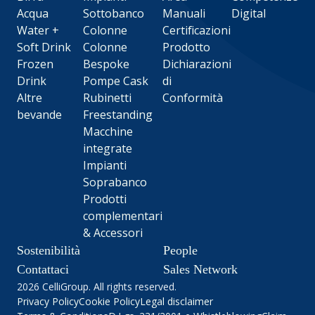
Acqua
Sottobanco
Manuali
Digital
Water +
Colonne
Certificazioni
Soft Drink
Colonne
Prodotto
Frozen
Bespoke
Dichiarazioni
Drink
Pompe Cask
di
Altre
Rubinetti
Conformità
bevande
Freestanding
Macchine
integrate
Impianti
Soprabanco
Prodotti
complementari
& Accessori
Sostenibilità
People
Contattaci
Sales Network
2026 CelliGroup. All rights reserved.
Privacy Policy
Cookie Policy
Legal disclaimer