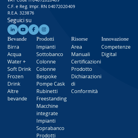
C.F. e Reg. Impr. RN 04072020409
R.E.A. 323876
Seguici su
Bevande
Prodotti
Risorse
Innovazione
Birra
Impianti
Area
Competenze
Acqua
Sottobanco
Manuali
Digital
Water +
Colonne
Certificazioni
Soft Drink
Colonne
Prodotto
Frozen
Bespoke
Dichiarazioni
Drink
Pompe Cask
di
Altre
Rubinetti
Conformità
bevande
Freestanding
Macchine
integrate
Impianti
Soprabanco
Prodotti