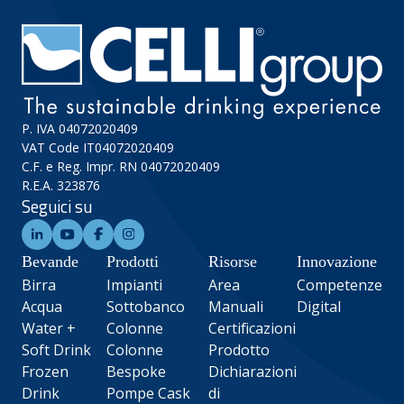
P. IVA 04072020409
VAT Code IT04072020409
C.F. e Reg. Impr. RN 04072020409
R.E.A. 323876
Seguici su
Bevande
Prodotti
Risorse
Innovazione
Birra
Impianti
Area
Competenze
Acqua
Sottobanco
Manuali
Digital
Water +
Colonne
Certificazioni
Soft Drink
Colonne
Prodotto
Frozen
Bespoke
Dichiarazioni
Drink
Pompe Cask
di