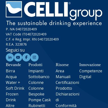
P. IVA 04072020409
VAT Code IT04072020409
C.F. e Reg. Impr. RN 04072020409
R.E.A. 323876
Seguici su
Bevande
Prodotti
Risorse
Innovazione
Birra
Impianti
Area
Competenze
Acqua
Sottobanco
Manuali
Digital
Water +
Colonne
Certificazioni
Soft Drink
Colonne
Prodotto
Frozen
Bespoke
Dichiarazioni
Drink
Pompe Cask
di
Altre
Rubinetti
Conformità