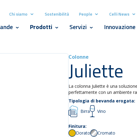
Chi siamo
Sostenibilità
People
Celli News
Show submenu for Chi siamo
Show submenu for P
Sh
ande
Prodotti
Servizi
Innovazione
Show submenu for Bevande
Show submenu for Prodotti
Show submenu for Serv
Colonne
Juliette
La colonna Juliette è una soluzion
perfettamente con un ambiente raff
Tipologia di bevanda erogata:
Birra
Vino
Finitura:
Dorato
Cromato