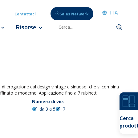
ITA
Contattaci
Sales Network
eople
ow submenu for Celli News
Risorse
izi
Show submenu for Innovazione
Show submenu for Risorse
e di erogazione dal design vintage e sinuoso, che si combina
inato e moderno. Applicazione fino a 7 rubinetti.
Numero di vie:
da 3 a 5
7
Cerca
prodott