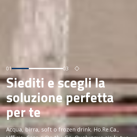
01
03
Siediti e scegli la
soluzione perfetta
per te
Acqua, birra, soft o frozen drink. Ho.Re.Ca.,